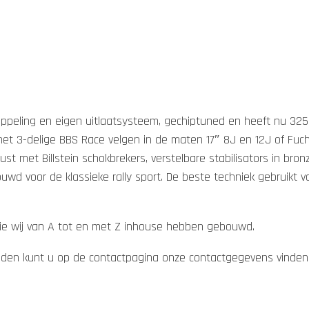
peling en eigen uitlaatsysteem, gechiptuned en heeft nu 325 P
t 3-delige BBS Race velgen in de maten 17″ 8J en 12J of Fuch
ust met Billstein schokbrekers, verstelbare stabilisators in bro
d voor de klassieke rally sport. De beste techniek gebruikt va
 die wij van A tot en met Z inhouse hebben gebouwd.
heden kunt u op de contactpagina onze contactgegevens vinden