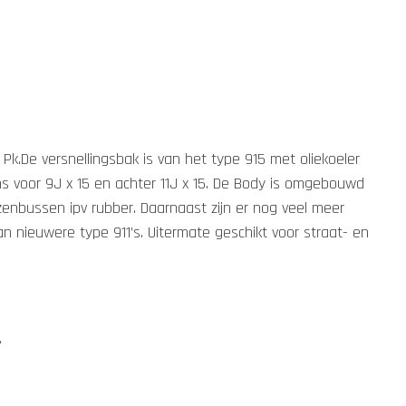
k.De versnellingsbak is van het type 915 met oliekoeler
s voor 9J x 15 en achter 11J x 15. De Body is omgebouwd
nzenbussen ipv rubber. Daarnaast zijn er nog veel meer
n nieuwere type 911’s. Uitermate geschikt voor straat- en
.