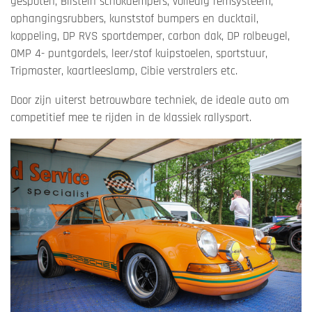
gespoten, Bilstein schokdempers, volledig remsysteem,
ophangingsrubbers, kunststof bumpers en ducktail,
koppeling, DP RVS sportdemper, carbon dak, DP rolbeugel,
OMP 4- puntgordels, leer/stof kuipstoelen, sportstuur,
Tripmaster, kaartleeslamp, Cibie verstralers etc.
Door zijn uiterst betrouwbare techniek, de ideale auto om
competitief mee te rijden in de klassiek rallysport.