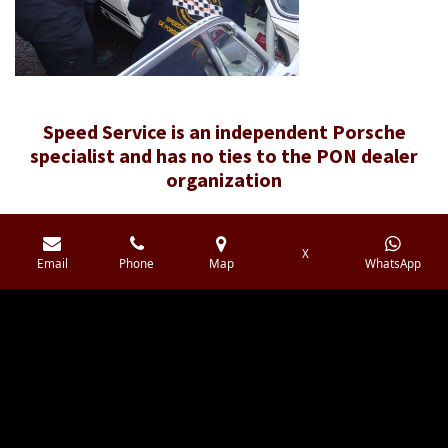
Speed ​​Service is an independent Porsche
specialist and has no ties to the PON dealer
organization
X
Email
Phone
Map
WhatsApp
F
I
Y
W
a
n
o
h
c
s
u
a
e
t
T
t
b
a
u
s
© 2016 - 2026 Speedservice.nl
o
g
b
A
o
r
e
p
k
a
p