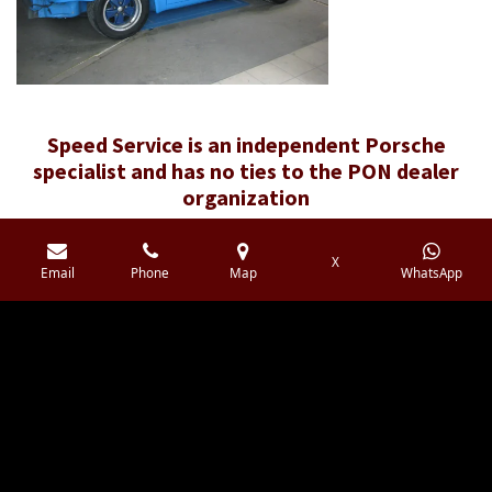
Speed ​​Service is an independent Porsche
specialist and has no ties to the PON dealer
organization
X
Email
Phone
Map
WhatsApp
F
I
Y
W
a
n
o
h
c
s
u
a
e
t
T
t
b
a
u
s
© 2016 - 2026 Speedservice.nl
o
g
b
A
o
r
e
p
k
a
p